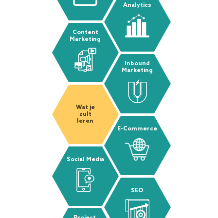
Analytics
Content
Marketing
Inbound
Marketing
Wat je
zult
leren
E-Commerce
Social Media
SEO