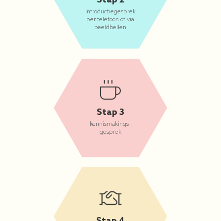
Introductiegesprek
per telefoon of via
beeldbellen
Stap 3
kennismakings-
gesprek
Stap 4