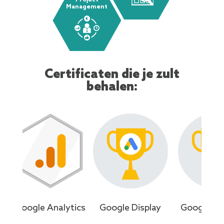
Project
Management
Certificaten die je zult
behalen:
Google Analytics
Google Display
Google Sh