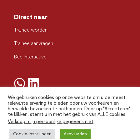
Direct naar
Trainee worden
Trainee aanvragen
Bee Interactive
We gebruiken cookies op onze website om u de meest
relevante ervaring te bieden door uw voorkeuren en
herhaalde bezoeken te onthouden. Door op "Accepteren"
te klikken, stemt u in met het gebruik van ALLE cookies.
Verkoop mijn persoonlijke gegevens niet
.
beeacademy.nl © 2026
Cookie-instellingen
Aanvaarden
Algemene voorwaarden
Privacy policy